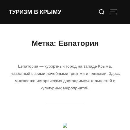
Перейти
Поиск
к
ТУРИЗМ В КРЫМУ
ПЕРЕКЛ
по:
содержимому
Метка:
Евпатория
Евпатория — курортный город на западе Крыма,
известный своими лечебными грязями и пляжами. Здесь
множество исторических достопримечательностей и
культурных мероприятий.