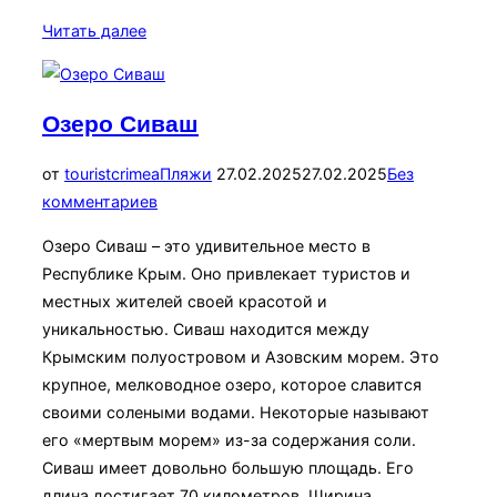
«Пляж
Читать далее
Баунти»
Озеро Сиваш
Опубликовано
от
touristcrimea
Пляжи
27.02.2025
27.02.2025
Без
комментариев
Озеро Сиваш – это удивительное место в
Республике Крым. Оно привлекает туристов и
местных жителей своей красотой и
уникальностью. Сиваш находится между
Крымским полуостровом и Азовским морем. Это
крупное, мелководное озеро, которое славится
своими солеными водами. Некоторые называют
его «мертвым морем» из-за содержания соли.
Сиваш имеет довольно большую площадь. Его
длина достигает 70 километров. Ширина …