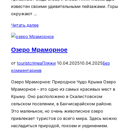
известен своими удивительными пейзажами. Горы
окружают …
«Массандровский
Читать далее
пляж:
Прекрасное
место
Озеро Мраморное
для
отдыха»
Опубликовано
от
touristcrimea
Пляжи
10.04.2025
10.04.2025
Без
комментариев
Озеро Мраморное: Природное Чудо Крыма Озеро
Мраморное – это одно из самых красивых мест в
Крыму. Оно расположено в Скалистовском
сельском поселении, в Бахчисарайском районе.
Это маленькое, но очень живописное озеро
привлекает туристов со всего мира. Здесь можно
насладиться природой, покоем и уединением.