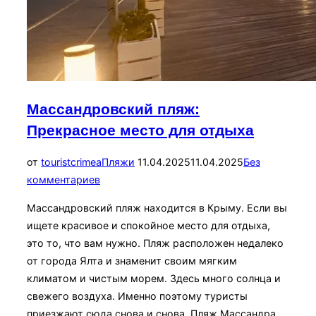
Массандровский пляж:
Прекрасное место для отдыха
Опубликовано
от
touristcrimea
Пляжи
11.04.2025
11.04.2025
Без
комментариев
Массандровский пляж находится в Крыму. Если вы
ищете красивое и спокойное место для отдыха,
это то, что вам нужно. Пляж расположен недалеко
от города Ялта и знаменит своим мягким
климатом и чистым морем. Здесь много солнца и
свежего воздуха. Именно поэтому туристы
приезжают сюда снова и снова. Пляж Массандра