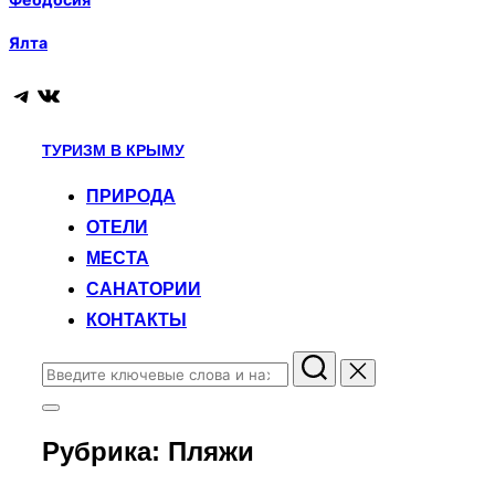
Ялта
Telegram
ВКонтакте
Перейти
ТУРИЗМ В КРЫМУ
к
ПРИРОДА
содержимому
ОТЕЛИ
МЕСТА
САНАТОРИИ
КОНТАКТЫ
Поиск
по:
Переключить
боковую
Рубрика:
Пляжи
панель
и
навигацию