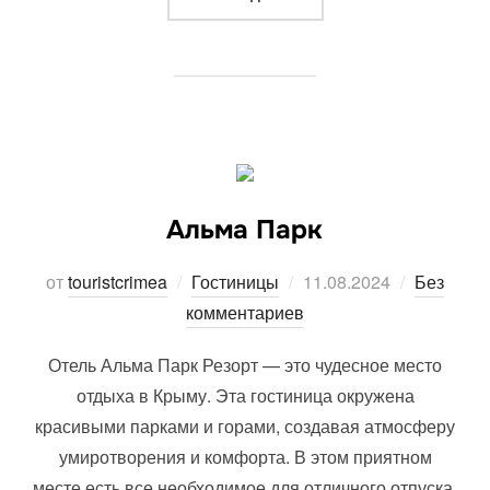
Альма Парк
Опубликовано
от
touristcrimea
Гостиницы
11.08.2024
Без
комментариев
Отель Альма Парк Резорт — это чудесное место
отдыха в Крыму. Эта гостиница окружена
красивыми парками и горами, создавая атмосферу
умиротворения и комфорта. В этом приятном
месте есть все необходимое для отличного отпуска.