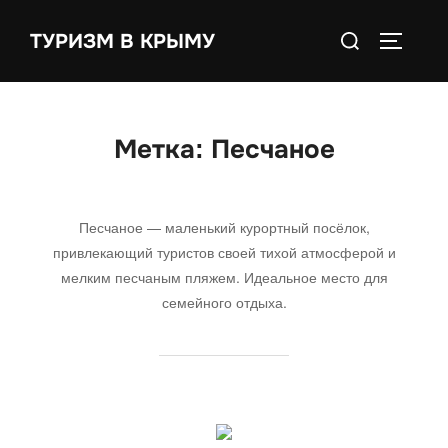
Перейти
Поиск
к
ТУРИЗМ В КРЫМУ
ПЕРЕКЛ
по:
содержимому
Метка:
Песчаное
Песчаное — маленький курортный посёлок,
привлекающий туристов своей тихой атмосферой и
мелким песчаным пляжем. Идеальное место для
семейного отдыха.