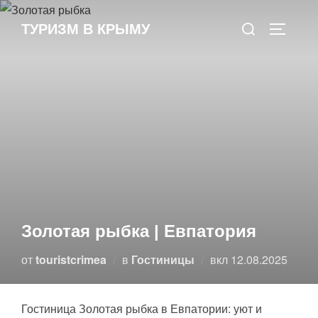
Перейти
Поиск
к
ТУРИЗМ В КРЫМУ
ПЕРЕКЛ
по:
содержимому
Золотая рыбка | Евпатория
Опубликовано
от
touristcrimea
в
Гостиницы
вкл
12.08.2025
Гостиница Золотая рыбка в Евпатории: уют и