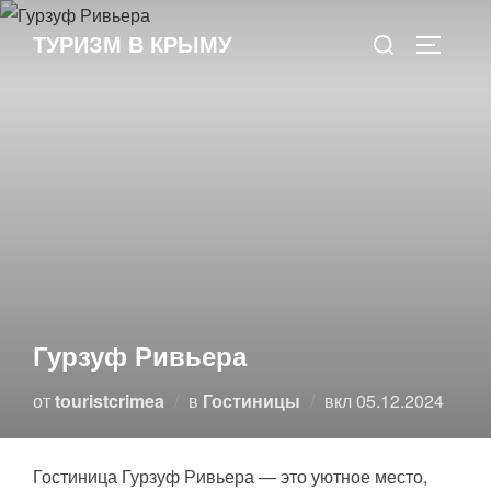
Перейти
Поиск
к
ТУРИЗМ В КРЫМУ
ПЕРЕКЛ
по:
содержимому
Гурзуф Ривьера
Опубликовано
от
touristcrimea
в
Гостиницы
вкл
05.12.2024
Гостиница Гурзуф Ривьера — это уютное место,