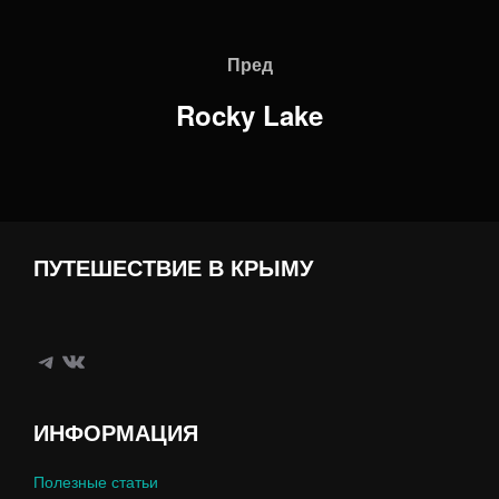
Навигация
по
Пред
Пред
записям
Rocky Lake
ПУТЕШЕСТВИЕ В КРЫМУ
Telegram
ВКонтакте
ИНФОРМАЦИЯ
Полезные статьи