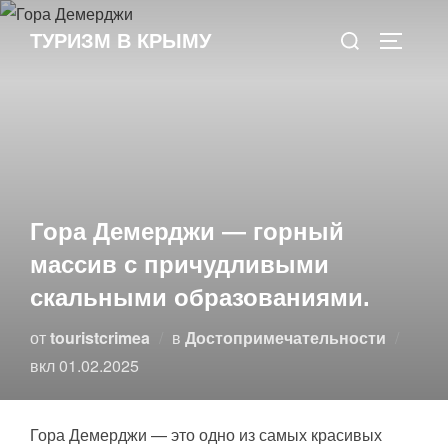
Перейти
Поиск
к
ТУРИЗМ В КРЫМУ
ПЕРЕКЛ
по:
содержимому
Гора Демерджи — горный
массив с причудливыми
скальными образованиями.
от
touristcrimea
в
Достопримечательности
Опубликовано
вкл
01.02.2025
Гора Демерджи — это одно из самых красивых