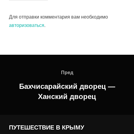
Для отправки комментария вам необходимо
авторизоваться
.
Навигация
по
Пред
Пред
записям
Бахчисарайский дворец —
Ханский дворец
ПУТЕШЕСТВИЕ В КРЫМУ